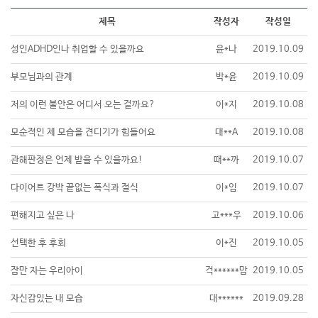
제목
작성자
작성일
성인ADHD인나 취업할 수 있을까요
윤*나
2019.10.09
부모님과의 관계
박*윤
2019.10.09
저의 이런 불안은 어디서 오는 걸까요?
이*지
2019.10.08
모순적인 제 모습을 견디기가 힘들어요
대**A
2019.10.08
관해판정은 언제 받을 수 있을까요!
때**까
2019.10.07
다이어트 강박 끝없는 폭식과 절식
이*임
2019.10.07
편해지고 싶은 나
고***우
2019.10.06
선택한 후 후회
이*진
2019.10.05
잠만 자는 우리아이
걱******맘
2019.10.05
자신감있는 내 모습
대******
2019.09.28